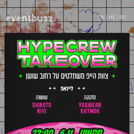
EN | HE | RU