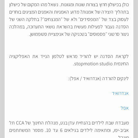
כולן בכישלון חרוץ בצורות שונות ומגוונות. נשאל מהו המקום של כישלון
בתהליך היצירה של אמנות? מדוע האמניות והאמנים המציגים בוחרים
לעסוק בצד של ״המפסידים״ ולא של ״המנצחים״? בחלקה השני של
הסדנה נעבור לפעילות מעשית בהשראת נושאי התערוכה, במהלכה
ניצור סרטוני ״פספוסים״ בטכניקה של אנימציית סטופמושן.
לקראת הסדנה יש להוריד מראש לטלפון הנייד את האפליקציה
החינמית stopmotion studio.
לינקים להורדה (אנדרואיד / אפל):
אנדרואיד
אפל
מעבדת שבת לילדים בהנחיית עדן בנט, מנהלת החינוך של CCA תל
אביב-יפו, ומתאימה לילדים בגילאים 6 עד 10. מספר המשתתפים
מוגבל.