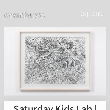
EN | HE | RU
Saturday Kids Lab |