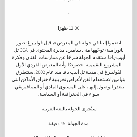
-
12:00 ظهرًا
انضموا إلينا في جولة في المعرض «باڤيل ڤولبيرغ: صور
بانورامية» توجّهها منى بنيامين، مديرة المحتوى في CCA تل
أبيب-يافا. ستقدم الجولة شرحًا عن ممارسات الفنان وفكرة
المشروع التقييمية، خصوصًا وأنه المعرض الفردي الأول
لڤولبيرغ في مدينة تل أبيب يافا منذ عام 2002. ستتطرق
بنيامين لاستخدام الفن لأغراض تخريبية لاختراق الأماكن التي
يتعذر الوصول إليها، على المستوى المادي أو الميتافيزيقي،
سواء في الجغرافية أو السياسة.
ستُجرى الجولة باللغة العربية.
مدة الجولة: 45 دقيقة