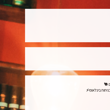
ם
🐫
⚡