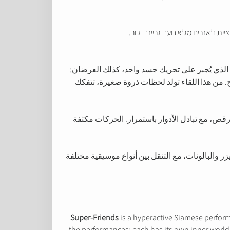
امي الذي يُجبر على تحريك جسد واحد، كذلك العرضان:
. من هذا اللقاء تولد لحظات ذروة صغيرة، تتفكك
قص، مع تبادل الأدوار باستمرار. الحركات مكثفة
 والسينثسايزر والبالونات، مع التنقل بين أنواع موسيقية مختلفة
Super-Friends
is a hyperactive Siamese perfor
the performances: each has its own inner world 