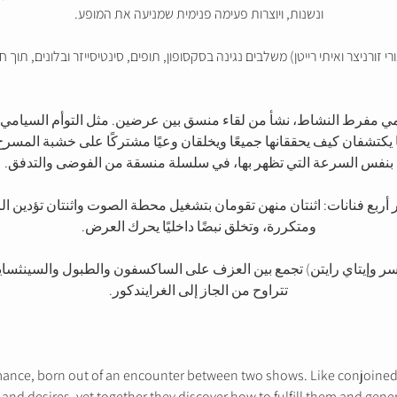
ונשנות, ויוצרות פעימה פנימית שמניעה את המופע.
 هو عرض سيامي مفرط النشاط، نشأ من لقاء منسق بين عرضين. مثل التوأم السي
ا يكتشفان كيف يحققانها جميعًا ويخلقان وعيًا مشتركًا على خشبة المسرح
بنفس السرعة التي تظهر بها، في سلسلة منسقة من الفوضى والتدفق.
ع فنانات: اثنتان منهن تقومان بتشغيل محطة الصوت واثنتان تؤدين الر
ومتكررة، وتخلق نبضًا داخليًا يحرك العرض.
قية للثنائي UIUIUI (أوري زورنيتسر وإيتاي رايتن) تجمع بين العزف على الساكسفون والطبول
تتراوح من الجاز إلى الغرايندكور.
mance, born out of an encounter between two shows. Like conjoined
and desires, yet together they discover how to fulfill them and gen