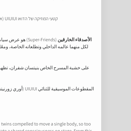
קטעי המוזיקה של הדואו UIUIUI (אורי זורניצר ואיתי רייטן) משלבים נגינה בסקסופון, תופים, סינטיסייזר ובלונים, תוך חציית ז’אנרים מג’אז ועד גריינד־קור.
الأصدقاء الخارقين
(Super-Friends)
لكل منهما عالمه الداخلي وتطلعاته الخاصة، ومعً
على خشبة المسرح الخاص بنيتسان شفران، تظهر أرب
المقطوعات الموسي
 twins compelled to move a single body, so too
erate a shared consciousness on stage. From this