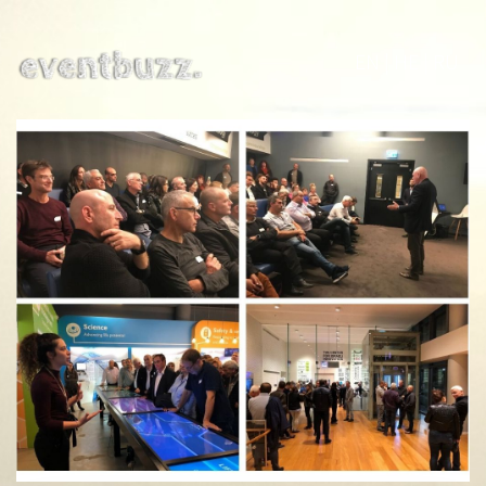
EN | HE | RU