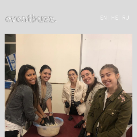
EN | HE | RU