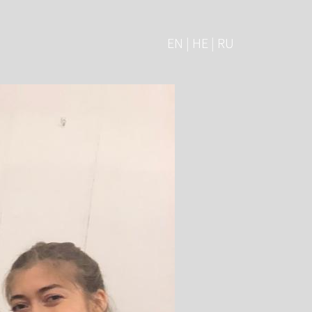
EN | HE | RU