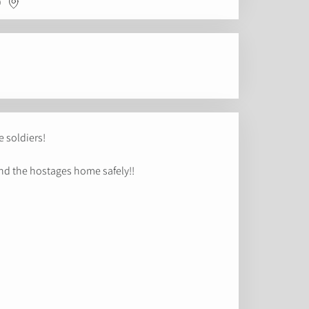
:
e soldiers!
nd the hostages home safely!!