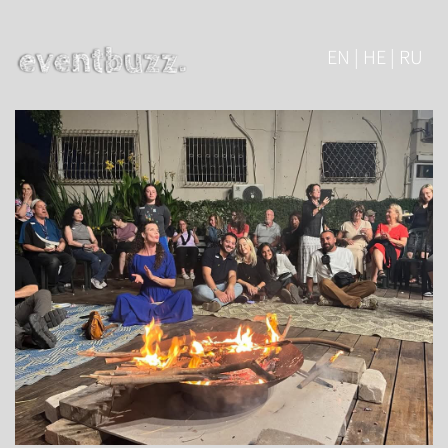
EN | HE | RU