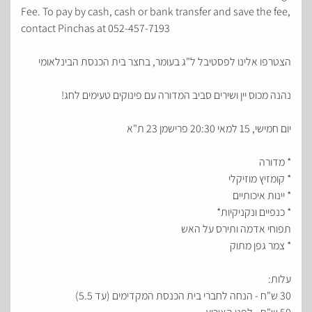
Fee. To pay by cash, cash or bank transfer and save the fee,
contact Pinchas at 052-457-7193
הצטרפו אלינו לפסטיבל ל"ג בעומר, בחצר בית הכנסת הבינלאומי
נהנה מכוס יין ושירים סביב המדורה עם פינוקים טעימים לחג!
יום חמישי, 15 למאי 20:30 פרישמן 23 ת"א
* מדורה
* קומזיץ מוזיקלי
* יינות איכותיים
* כנפיים ונקניקיות*
תפוחי אדמה ותירס על האש
* צמר גפן מתוק
עלות:
30 ש"ח - הנחה לחברי בית הכנסת המקדימים (עד 5.5)