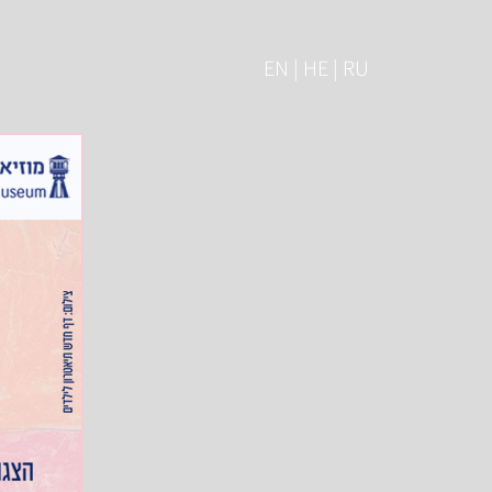
EN | HE | RU