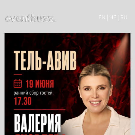
EN | HE | RU