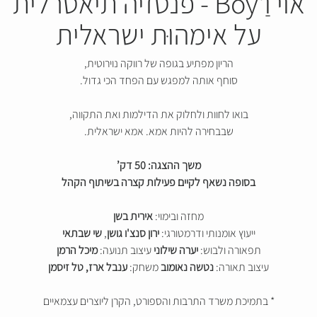
אוי וַ'Boy - פנטזיה תיאטרלית
על אימהוּת ישראלית
הריון מפתיע בגופה של רווקה נוירוטית,
סוחף אותה למפגש עם הפחד הכי גדול.
בואו לחוות ולחלוק את הדילמות ואת התקווה,
שבבחירה להיות אמא. אמא ישראלית.
משך ההצגה: 50 דק’
בסופה נשאף לקיים פעילות קצרה בשיתוף הקהל
מחזה ובימוי:
אירית בשן
ייעוץ אומנותי ודרמטורגי:
ירון סנצ'ו גושן
,
שי שבתאי
תפאורה ולבוש:
יערה שילוני
עיצוב תנועה:
מיכל הרמן
עיצוב תאורה:
נטשה נאומוב
משחק:
ענבל ארז, טל זיסמן
* בתמיכת משרד התרבות והספורט, הקרן ליוצרים עצמאיים