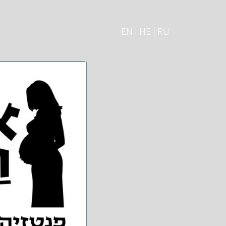
EN | HE | RU