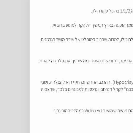
 כשמההופעה בארץ תמשיך הלהקה למופע בדובאי.
לם כולו, למרות שהרוב המוחלט של שירה מושר בגרמנית
פירוטכניקה, תחפושות ואיפור, מה שהפך את הלהקה לאחת
בשנים האחרונות לינדמן פעיל עם הרכב הסולו שלו Lindemann, אותו הקים עם מוזיקאי שבדי בשם פיטר טאגטגרן (חבר להקת המטאל Hypocrisy). ההרכב החדש זכה אף הוא להצלחה, ושני
ת במדינות רבות באירופה. הקליפים של ההרכב פורסמו רובם ב 2 גרסאות, גרסה "מרוככת" לקהל הנרחב, וגרסאות למבוגרים בלבד, שהצפיה