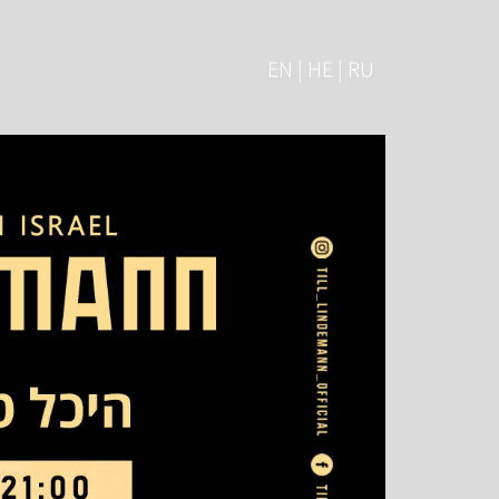
EN | HE | RU