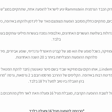
ופעה אחת, שתתקיים במוצ"ש 1/1/22 בהיכל טוטו חולון.
יום, מתקיים כחלק מסיבוב הופעות מצומצם מאד של לינדמן ולהקתו באירופה,
ולות בשלושת העשורים האחרונים, ואלבומיה נמכרו בעשרות מיליוני עותקים בעו
בלבד.
המוזיקה, כשכל מופע שלו הוא סוג של קברט תיאטרלי גרנדיוזי, שופע אביזרים, 
מלהקות ההופעות המצליחות ביותר ב 20 השנה האחרונות.
אלבומי ההרכב הגיעו למקום הראשון במצעד המכירו
בהן הוגבלה ביו טיוב למעל גיל 18 בלבד.
ומעלה וזאת לאור חלק מהתכנים בהם נעשה שימוש ב Video Art במהלך ההופעה."
*הכניסה להופעה מגיל 16 ומעלה בלבד.