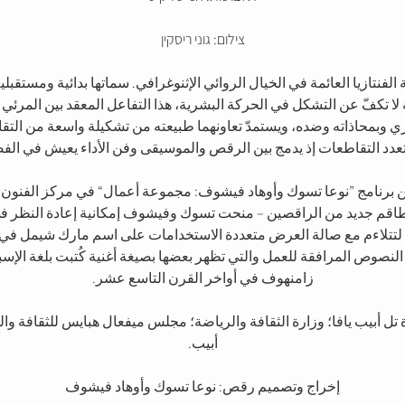
צילום: גוני ריסקין
زيا العائمة في الخيال الروائي الإثنوغرافي. سماتها بدائية ومستقبلي
 لا تكفّ عن التشكل في الحركة البشرية، هذا التفاعل المعقد بين المر
ري وبمحاذاته وضده، ويستمدّ تعاونهما طبيعته من تشكيلة واسعة من التق
متعدد التقاطعات إذ يدمج بين الرقص والموسيقى وفن الأداء يعيش في الف
في عام 2019 من ضمن برنامج ”نوعا تسوك وأوهاد فيشوف: مجموعة أعمال“ في مركز ا
اقم جديد من الراقصين – منحت تسوك وفيشوف إمكانية إعادة النظر في 
تلاءم مع صالة العرض متعددة الاستخدامات على اسم مارك شيمل في ال
لنصوص المرافقة للعمل والتي تظهر بعضها بصيغة أغنية كُتبت بلغة الإسبرانت
زامنهوف في أواخر القرن التاسع عشر.
تل أبيب يافا؛ وزارة الثقافة والرياضة؛ مجلس ميفعال هبايس للثقافة و
أبيب.
إخراج وتصميم رقص: نوعا تسوك وأوهاد فيشوف