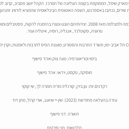
מארק שימל, הממוקמת בקומה העליונה של המרכז. הקהל יושב מסביב, קרוב למו
ת שירים, נכתבו באספרנטו, השפה האוטופית הבינלאומית שהמציא לודוויג זמנ
נועה צוק ואהד פישוף יוצרים במשותף עבודות מחול לבמה ולמצלמה מאז 2008. יצירותיהם הוצגו ו
נורווגיה, סקוטלנד, אנגליה, רוסיה, איטליה ועוד.
בימוי וכוריאוגרפיה: נועה צוק ואהד פישוף
מוסיקה, טקסט, וידאו: אהד פישוף
רקדנים.יות: גון בירן, קורנליה מריה תמרה לך, שי קוקוי
עזרה בהעלאה מחודשת (2023): שין-יי שיאנג, אורי קרול, מתן דוד
תאורה: דני פישוף
תלבושות: חני סירקיס