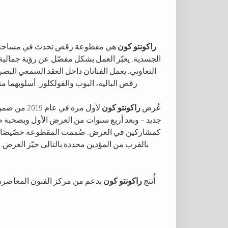
راكونتو كون
هي مقطوعة رقص تحدث في مساحة الفنتا
الجسدية. يعبّر العمل بشكل مفصّل عن رؤية جمالية
التعاوني. يعمل الفنانان داخل العقد السمعي البص
رقص الباليه، البوب والفولكلور. أسلوبهما 
عُرض
راكونتو كون
لأول مرة 
جديد – وبعد أربع سنوات من العرض الأول وبصحبة ط
كمشاركين في العرض. صُممت المقطوعة خصّيصًا لت
بالقرب من المؤدين محددة بالتالي حيّز العرض. ا
أُنتج
راكونتو كون
بدعم من مركز الفنون المعاصرة 