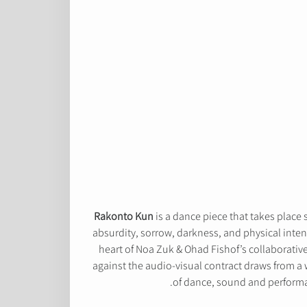
Rakonto Kun
is a dance piece that takes place s
absurdity, sorrow, darkness, and physical inten
heart of Noa Zuk & Ohad Fishof’s collaborativ
against the audio-visual contract draws from a wi
of dance, sound and performan