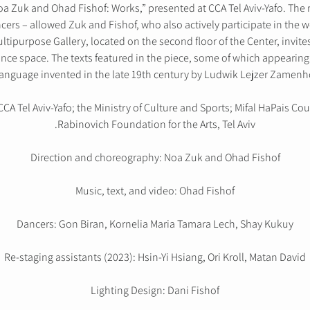
a Zuk and Ohad Fishof: Works,” presented at CCA Tel Aviv-Yafo. The re-
rs – allowed Zuk and Fishof, who also actively participate in the wor
ltipurpose Gallery, located on the second floor of the Center, invite
nce space. The texts featured in the piece, some of which appearing 
language invented in the late 19th century by Ludwik Lejzer Zamenho
CA Tel Aviv-Yafo; the Ministry of Culture and Sports; Mifal HaPais Co
Rabinovich Foundation for the Arts, Tel Aviv.
Direction and choreography: Noa Zuk and Ohad Fishof
Music, text, and video: Ohad Fishof
Dancers: Gon Biran, Kornelia Maria Tamara Lech, Shay Kukuy
Re-staging assistants (2023): Hsin-Yi Hsiang, Ori Kroll, Matan David
Lighting Design: Dani Fishof