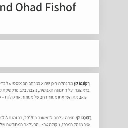
and Ohad Fishof
רַקוֹנְטוֹ קוּן
מתנהלת היכן שהוא במרחב הפנטסטי של בדיון 
ובראשונה, על התנועה האנושית, ניצבת בלב פרקטיקת שיתו
שואב את השראתו מטווח רחב של מסורות אורקוליות – סאו
רַקוֹנְטוֹ קוּן
נ