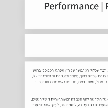
Performance | 
ית. לצד שכלולו המתמשך של חזון אסתטי המבוסס, בראש
 הם עובדים בתוך, מסביב וכנגד החוזה האודיו־ויזואלי,
בין מחול, סאונד ומיצג, מתקיים בשיא מורכבותו במרחב
ת". את התערוכה, אשר הוקדשה לגוף העבודה המשותף והייחודי של השניים,
ש לגמרי, איפשרה לצוק ופישוף, שמופיעים גם הם בעבודה, לחזור אליה, לערוך שינויים ולעבד