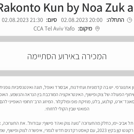
Rakonto Kun by Noa Zuk 
התחלה:
20:00 02.08.2023
סיום:
21:30 02.08.2023
מיקום:
CCA Tel Aviv Yafo
המכירה באירוע הסתיימה
אתנוגרפי. יש בה קדמוניות ועתידנות, אבסורד ואופל, תוגה ואינטנסיביות גופנ
ף הפעולה של צוק ופישוף, האינטראקציה המורכבת בין הנראה והנשמע. האופן בו
נד־ארט, קולנוע, בלט, מוזיקת פופ ופולקלור. המיזוג הרב־תחומי האופייני להם 
הפואטי שבין הקולי לחזותי.
וצרה ועלתה לראשונה ב־2019, בהזמנת CCA תל אביב-יפו, כחלק מהתערוכה "נועה צוק ואהד פישוף: עבודו
אצר מנהל המרכז, ניקולה טרצי. ההעלאה המחודשת של רקונטו קון בקיץ 2023, עם קאסט רקדנים חד