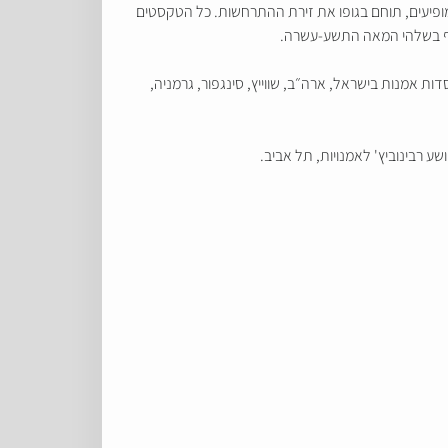
פיעים, תוחם בגופו את זירת ההתרחשות. כל הטקסטים
הוף בשלהי המאה התשע-עשרה.
נוצרו בהזמנת להקות, פסטיבלים ומוסדות אמנות בישראל, ארה״ב, שווייץ, סינגפור, גרמניה,