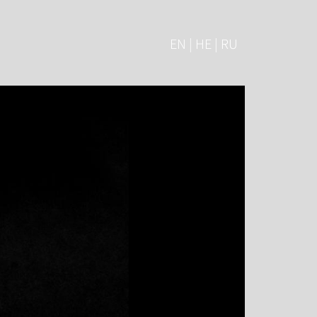
EN | HE | RU