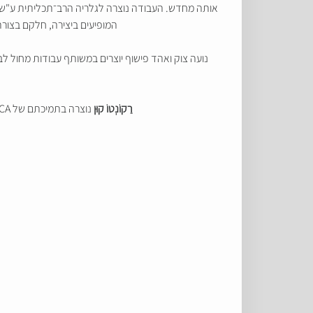
אותה מחדש. העבודה נוצרה לגלריה הרב־תכליתית ע"ש 
המופיעים ביצירה, חלקם בצור
רַקוֹנְטוֹ קוּן
נוצרה בתמיכתם של CCA תל אביב-יפו; משרד התרבות והספורט; מועצת הפיס לתרבות ולאמנות; וקרן יהושע רבינוביץ' לאמנויות, תל אביב.