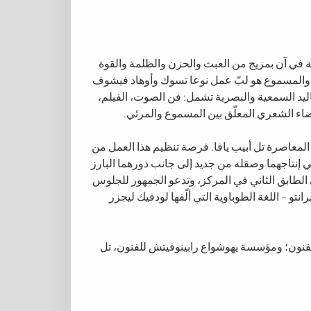
ة في آن بمزيج من العبث والحزن والظلمة والقوة
ئي والمسموع هو لبّ عمل نوعا تسوك وأوهاد فيشوف
اليد السمعية والبصرية تشمل: فن الصوت، الفيلم،
ضاء الشعري المعلّق بين المسموع والمرئي.
لفنون المعاصرة تل أبيب يافا. فرصة تنظيم هذا العمل من
إنتاجهما وصقله من جديد إلى جانب دورهما البارز
طابق الثاني في المركز، وتدعو الجمهور للجلوس
و – اللغة الطوباوية التي ألّفها لودفيك ليجزر
الفنون؛ ومؤسسة يهوشواع رابينوفيتش للفنون، تل