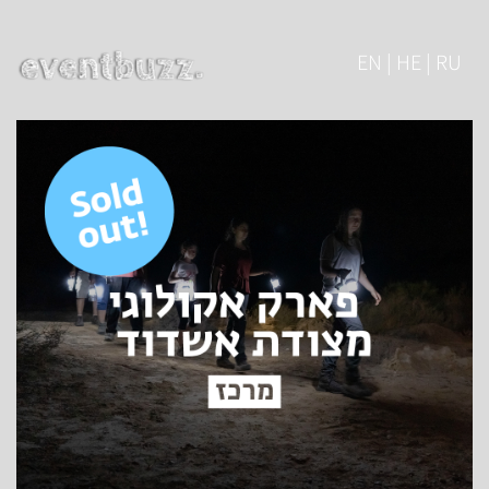
EN | HE | RU