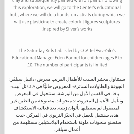
clay and subsequently painted with oil paint. Following
this exploration, we will go to the Center’s educational
hub, where we will do a hands-on activity during which we
will use plasticine to create colorful figures sculptures
inspired by Silver’s works.
The Saturday Kids Lab is led by CCA Tel Aviv-Yafo’s
Educational Manager Eden Bannet for children ages 6 to
10. The number of participants is limited.
سيتناول مختبر السبت للأطفال القريب معرض «دانييل سيلڤر:
الجوقة والطاولات السائرة» المعروض حاليًّا في CCA تل أبيب-
يافا. في القسم الأول من الورشة، سنتجول في المعرض
ونتأمل الأعمال المعروضة: منحوتات مصنوعة من الطين غير
المصقول ثم سنطليها بألوان زيتية. بعد فعالية الاستكشاف
هذه، سننتقل للعمل في الحيّز التربوي في المركز، حيث
سنصنع منحوتات ملونة باستخدام البلاستيلين مستلهمة من
أعمال سيلڤر.