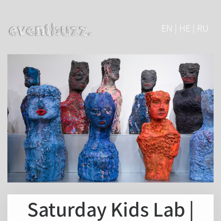
EN | HE | RU
Saturday Kids Lab |