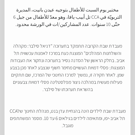
مختبر يوم السبت للأطفال بتوجيه عيدن بانيت، المديرة
التربويّة في CCA تل أبيب-يافا، وهو معدّ للأطفال من جيل 6
حتّى 10 سنوات. عدد المشاركين/ات في الورشة محدود.
מעבדת שבת הקרובה תתמקד בתערוכה "דניאל סילבר: מקהלה
והשולחנות המהלכים" המוצגת כעת במרכז לאמנות עכשווית תל
אביב. בחלק הראשון של הסדנה נסייר בתערוכה ונחקור את העבודות
המוצגות: פסלי דמויות העשויים מחימר חשוף שנצבע לאחר מכן בצבע
שמן. לאחר חקירה זו, נמשיך למרכז החינוכי של המרכז, שם תתקיים
פעילות מעשית במהלכה ניצור מפלסטלינה פסלי דמויות צבעוניים
בהשראת תערוכתו של סילבר.
מעבדת שבת לילדים הינה בהנחיית עדן בנט, מנהלת החינוך שלCCA
תל אביב-יפו, ומתאימה לילדים בגילאים 6 עד 10. מספר המשתתפים
מוגבל.