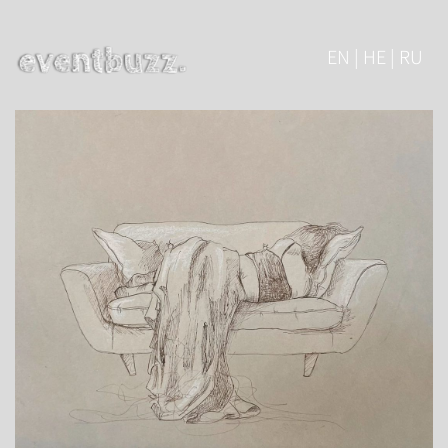
EN | HE | RU