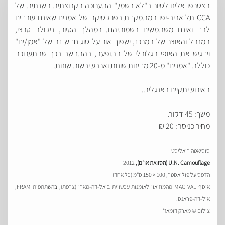
הצטרפו אלינו לסיור ב"לא בשמי," התערוכה הקבוצתית השנתית של
CCA תל אביב-יפו המתמקדת בפרקטיקה של אמנים שאינם עובדים
לבד ואינם משתמשים בשמותיהם. במהלך הסיור, ניקולה טרצי,
המנהל והאוצר של המרכז, ישפוך אור על סוג חדש זה של "אמן/ים"
וידגיש את האופי הגלובלי של התופעה, בהתחשב בכך שהתערוכה
כוללת "אמנים" מ-20 מדינות שונות וארבע יבשות שונות.
האירוע יתקיים באנגלית.
משך: 45 דקות
מחיר כניסה: 20 ₪
סוסיאטה ריאליסט
U.N. Camouflage (הסוואת או"ם),
2012
הדפס על פוליאסטר, 100 × 150 ס"מ (כל אחד)
אוסף MAC VAL מהמוזיאון לאומנות עכשווית בואל-דה-מארן (צרפת); בהשתתפות FRAM,
איל-דה-פראנס.
צילום © מארק דומאז'