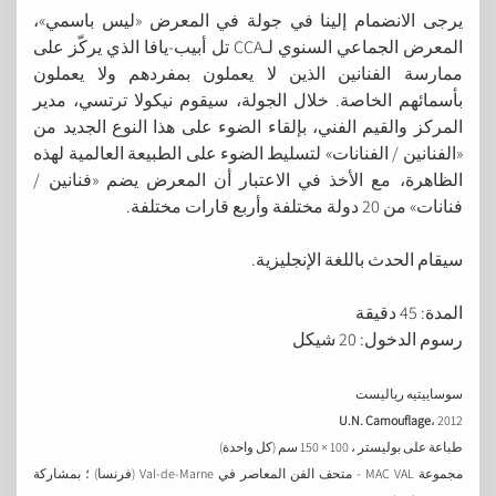
يرجى الانضمام إلينا في جولة في المعرض «ليس باسمي»،
المعرض الجماعي السنوي لـCCA تل أبيب-يافا الذي يركّز على
ممارسة الفنانين الذين لا يعملون بمفردهم ولا يعملون
بأسمائهم الخاصة. خلال الجولة، سيقوم نيكولا ترتسي، مدير
المركز والقيم الفني، بإلقاء الضوء على هذا النوع الجديد من
«الفنانين / الفنانات» لتسليط الضوء على الطبيعة العالمية لهذه
الظاهرة، مع الأخذ في الاعتبار أن المعرض يضم «فنانين /
فنانات» من 20 دولة مختلفة وأربع قارات مختلفة.
سيقام الحدث باللغة الإنجليزية.
المدة: 45 دقيقة
رسوم الدخول: 20 شيكل
سوساييتيه رياليست
U.N. Camouflage
2012 ،
طباعة على بوليستر ، 100 × 150 سم (كل واحدة)
مجموعة MAC VAL - متحف الفن المعاصر في Val-de-Marne (فرنسا) ؛ بمشاركة