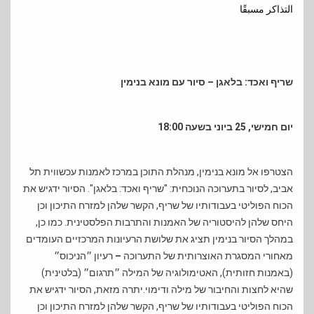
التذاكر مسبقًا
שריף ואכד: בלאגן – סיור עם מונא בנימין
יום חמישי, 25 ביוני בשעה 18:00
הצטרפו אל מונא בנימין, מנהלת התוכן במרכז לאמנות עכשווית תל
אביב, לסיור בתערוכה הנוכחית: "שריף ואכד: בלאגן". הסיור ידגיש את
הכוח הפוליטי בעבודותיו של שריף, הקשר שלהן למזרח התיכון וכן
היחס שלהן להיסטוריה של האמנות והתרבות הפלסטינית. כמו כן,
במהלך הסיור בנימין תציג את שלושת הרעיונות המרכזיים העומדים
מאחורי המסגרת האוצרותית של התערוכה
–
רעיון ״הניכוס״
(באמנות חזותית), האטימולוגיה של המילה ״תרגום״ (בלטינית)
שהיא לחצות והחיבור של מילה ודימוי.יתרה מזאת, הסיור ידגיש את
הכוח הפוליטי בעבודותיו של שריף, הקשר שלהן למזרח התיכון וכן