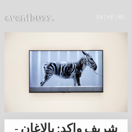
EN | HE | RU
شريف واكد: بالاغان -