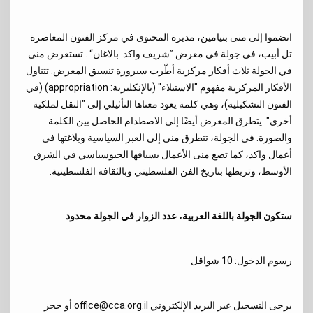
انضموا إلى منى بنيامين، مديرة المحتوى في مركز الفنون المعاصرة
تل أبيب، في جولة في معرض
”
شريف واكد: بالاغان
“
. تستعرض منى
في الجولة ثلاث أفكار مركزية أطّرت سيرورة تنسيق المعرض. تتناول
الأفكار المركزية مفهوم "الاستيلاء" (بالإنكليزية: appropriation) (في
الفنون التشكيلية)، وهي كلمة يعود معناها التأثيلي إلى "النقل لملكية
أخرى". يتطرق المعرض أيضًا إلى الاصطدام الحاصل بين الكلمة
والصورة. في الجولة، تتطرق منى إلى العبر السياسية وبلاغتها في
أعمال واكد، كما تضع منى الأعمال بسياقها الجيوسياسي في الشرق
الأوسط، وتربطها بتاريخ الفن الفلسطيني وبالثقافة الفلسطينية.
ستكون الجولة باللغة العربية، عدد الزوار في الجولة محدود
رسوم الدخول: 10 شواقل
يرجى التسجيل عبر البريد الإلكتروني
office@cca.org.il
أو حجز