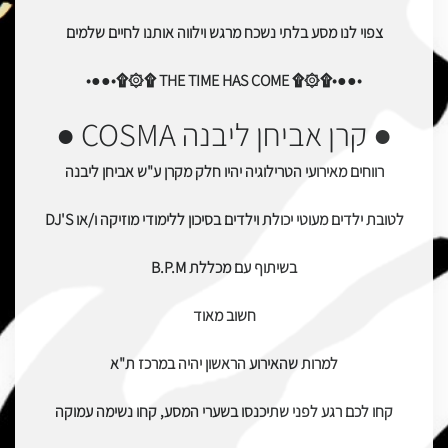
צפוי לנו מסע בלתי נשכח מרגש וילווה אותנו לחיים שלמים
•●●•۩۞۩ THE TIME HAS COME ۩۞۩•●●•
● קרן אביחן ליבנה COSMA ●
רווחים מאירועי הטרילוגיה יהיו חלק מקרן ע"ש אביחן ליבנה
לטובת ילדים מעוטי יכולת וילדים בסיכון ללימודי מוזיקה ו/או DJ'S
בשיתוף עם מכללת B.P.M
חשוב מאוד
למרות שהאירוע הראשון יהיה במרכז ת"א
קחו לכם רגע לפני שתיכנסו בשערי המסע, קחו נשימה עמוקה