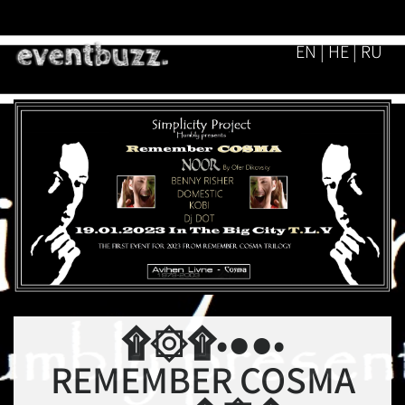
EN | HE | RU
•●●•۩۞۩
REMEMBER COSMA