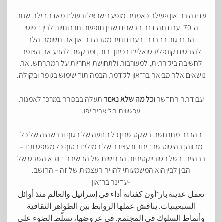
עדינה בר־און פעילה כאמנית מופע בישראל ובעולם מאז תחילת שנות
ה־70. עבודתה דנה בקשרים שבין תופעות תרבותיות לבין דפוסי
התנהגות בחברה. בעבודותיה מסבה בר־און את תשומת הלב
להיבטים קונפליקטואליים בכינון זהות, ומבקשת להניע את הצופה
לחשיבה ביקורתית, למעורבות ולתחושת אחריות על המתרחש. את
נושאים אלה מביאה בר־און לקדמת הבמה תוך שימוש בגופה ובקולה.
עבודתה החדשה
וכל מה שלא נאמר
תעלה בבכורה במרכז לאמנות
עכשווית תל אביב יפו.
ההבנה מתרחשת בשקט שבין כל תנועה של הגוף ובהשהיה של כל
מחווה; בהיסוס שבדיבור ובעצירה של המילים בסוף כל משפט וגם –
בבהייה. בשל הסובייקטיביות החרישית של החשיבה דווקא השקט של
הבין לבין הוא המשמעותי להוויה העצמית של זה – החושב.
-עדינה בר־און
تعمل عدينة بار־أون كفنانة أداء في إسرائيل والعالم منذ أوائل
السبعينيات. يناقش عملها الروابط بين الظواهر الثقافية
وأنماط السلوك في المجتمع. في عروضها، تسلّط الضوء على