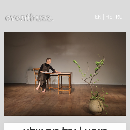
EN | HE | RU