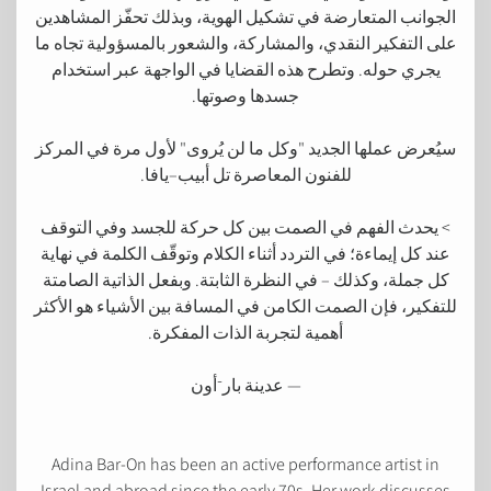
الجوانب المتعارضة في تشكيل الهوية، وبذلك تحفّز المشاهدين
على التفكير النقدي، والمشاركة، والشعور بالمسؤولية تجاه ما
يجري حوله. وتطرح هذه القضايا في الواجهة عبر استخدام
جسدها وصوتها.
سيُعرض عملها الجديد "وكل ما لن يُروى" لأول مرة في المركز
للفنون المعاصرة تل أبيب–يافا.
> يحدث الفهم في الصمت بين كل حركة للجسد وفي التوقف
عند كل إيماءة؛ في التردد أثناء الكلام وتوقّف الكلمة في نهاية
كل جملة، وكذلك – في النظرة الثابتة. وبفعل الذاتية الصامتة
للتفكير، فإن الصمت الكامن في المسافة بين الأشياء هو الأكثر
أهمية لتجربة الذات المفكرة.
— عدينة بار־أون
Adina Bar-On has been an active performance artist in
Israel and abroad since the early 70s. Her work discusses