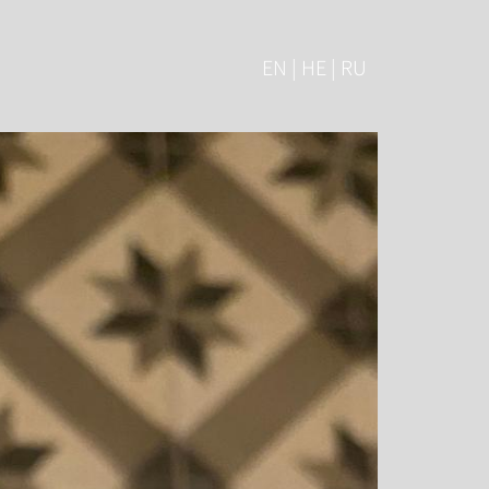
EN | HE | RU