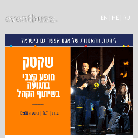
EN | HE | RU