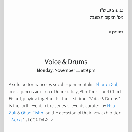
כניסה: 10 ש"ח
מס' המקומות מוגבל
דימוי: שרון גל
Voice & Drums
Monday, November 11 at 9 pm
A solo performance by vocal experimentalist
Sharon Gal
,
and a percussion trio of Ram Gabay, Alex Drool, and Ohad
Fishof, playing together for the first time. “Voice & Drums”
is the forth event in the series of events curated by
Noa
Zuk
&
Ohad Fishof
on the occasion of their new exhibition
“
Works
” at CCA Tel Aviv