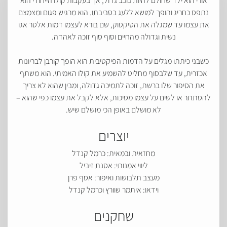
אורי הוא ילד שחולם להיות כוכב גדול, אך בעקבות קולו הייחודי הוא
נתפס כחריג והופך למושא ללעג בסביבתו. הוא מרגיש פגום ומצמצם
את עצמו עד שמגלה את הטיקטוק, שם בורא לעצמו דמות אלטר אגו
נשית וגדולה מהחיים וסוף סוף זוכה לאהדה.
כשבני כיתתו מגלים על הדמות הפיקטיבית הוא הופך קורבן לבריונות
אכזרית, עד שלבסוף מחליט להשמיע את קולו האמיתי. הוא משתף
את הסיפור שלו ברשת, זוכה לתמיכה גדולה, ומבין שהוא לא צריך
להסתתר או לשים על עצמו מסיכות, אלא לקבל את עצמו כפי שהוא –
לא מושלם באופן הכי מושלם שיש.
יוצרים
מחזאית ובמאית: כרמל קנדל
ליווי אמנותי: אסנת זיביל
מעצב תלבושות ואיפור: אסף פרן
וידאו: איתמר שוורץ וכרמל קנדל
שחקנים