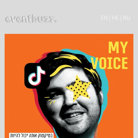
EN | HE | RU