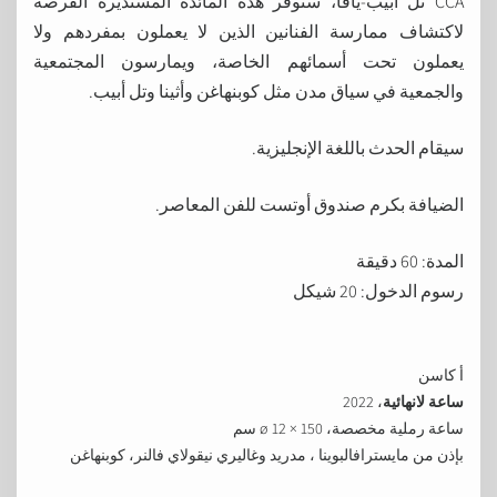
CCA تل أبيب-يافا، ستوفر هذه المائدة المستديرة الفرصة
لاكتشاف ممارسة الفنانين الذين لا يعملون بمفردهم ولا
يعملون تحت أسمائهم الخاصة، ويمارسون المجتمعية
والجمعية في سياق مدن مثل كوبنهاغن وأثينا وتل أبيب.
سيقام الحدث باللغة الإنجليزية.
الضيافة بكرم صندوق أوتست للفن المعاصر.
المدة: 60 دقيقة
رسوم الدخول: 20 شيكل
أ كاسن
ساعة لانهائية
، 2022
ساعة رملية مخصصة، 150 × ø 12 سم
بإذن من مايسترافالبوينا ، مدريد وغاليري نيقولاي فالنر، كوبنهاغن