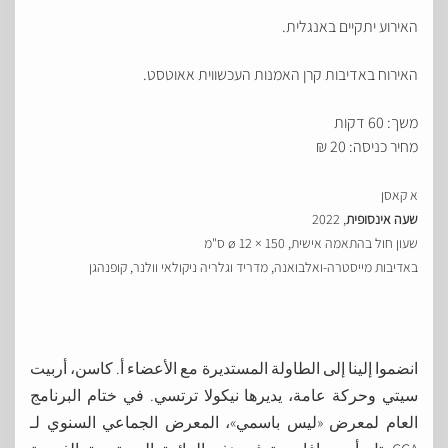
האירוע יתקיים באנגלית.
האירוח באדיבות קרן האמנות העכשווית אאוטסט.
משך: 60 דקות
מחיר כניסה: 20 ₪
א קאסן
שעה אינסופית
, 2022
שעון חול בהתאמה אישית, 150 × ø 12 ס"מ
באדיבות מייסטרה-ואלבואנה, מדריד וגלריה ניקולאי וולנר, קופנהגן
انضموا إلينا إلى الطاولة المستديرة مع الأعضاء أ. كاسن، أربيت
سيتي وحركة عامة، يديرها نيكولا ترتسي. في ختام البرنامج
العام لمعرض «ليس باسمي»، المعرض الجماعي السنوي لـ