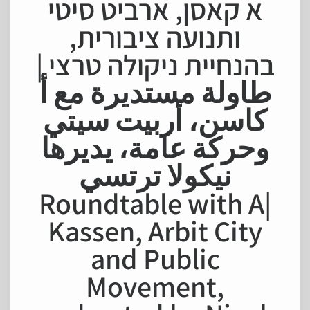
א קאסן, ארביט סיטי
ותנועה ציבורית,
בהנחיית ניקולה טרצי |
طاولة مستديرة مع أ
كاسن، أربيت سيتي
وحركة عامة، يديرها
نيكولا ترتسي
|Roundtable with A
Kassen, Arbit City
and Public
Movement,