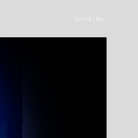
EN | HE | RU