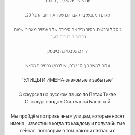
יום שישי, 12/6/26 , 10:00
מקום המפגש: בית אברהם שפירא, רחוב הרצל 20.
מסלול ופרטים: בסיור נכיר את סיפורם של האנשים מאחורי שמות
הרחובות במרכז העיר.
הדרכה:סבטלנה בייבסקי
עלות למשתתף:10 ש"ח, יש לרכוש כרטיסים מראש
"УЛИЦЫ И ИМЕНА-знакомые и забытые"
Экскурсия на русском языке по Петах Тикве
С экскурсоводом Светланой Баевской
Мы пройдём по привычным улицам, которые носят
имена , известные когда-то каждому и полузабытые
сейчас, поговорим о том, как они связаны с