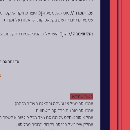
עמרי סמדר //
מוסיקאי, מפיק ו-Dj היוצר
שמפיחים חיים חדשים בקלאסיקות ישראליות על זמניות.
נטלי וואמבה //
ה-Dj הישראלית הבינלאומית מתקלטת ושרה לייב סט אפרו האוס מעיף מלא בגרוב איתה יתארחו הדר בוזוקי וירטואוזית כלי המיתר הבינלאומית.
אז נתראה בין
ס
חשוב שתדעו -
#הכניסה מגיל 18 ומעלה (בהצגת תעודה מזהה).
#הכניסה מותנית בבדיקה ביטחונית.
#חל איסור מוחלט על הכנסת נשק מכל סוג שהוא לשטח הא
#חלק איסור על הכנסת בקבוקי זכוכית מכל סוג.