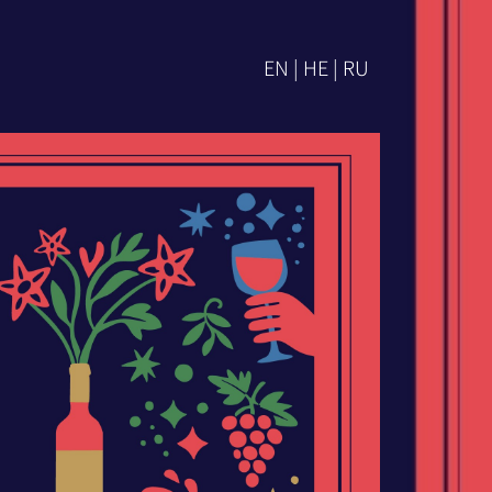
EN | HE | RU