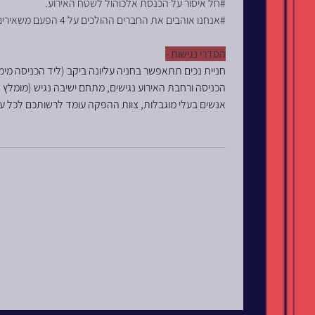
#חל איסור על הכנסת אלכוהול לשטח האירוע.
#אנחנו אוהבים את החברים ההולכים על 4 הפעם משאירים אותם בבית (למעט כלבי נחיה בהצגת תעודה).
הסדרי נגישות -
חניית נכים תתאפשר בחניה עליונה ביקב (ליד הכניסה מימין
הכניסה ורחבת האירוע נגישים, מתחם ישיבה נגיש (מומלץ 
אנשים בעלי מוגבלות, צוות ההפקה עומד לרשותכם לכל ע