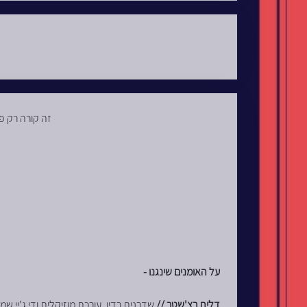
זה קורה רק פ
על האומנים שינגנו -
דלית רצ'שטר //
שדרנית רדיו, עורכת מוזיקלית ודי ג'יי 