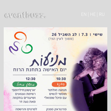
EN | HE | RU