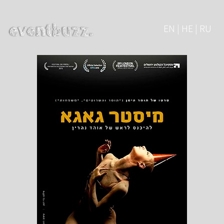
EN | HE | RU