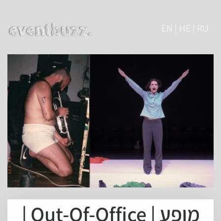
EN | HE | RU
מופע | Out-Of-Office |