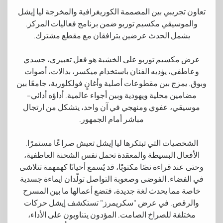
تعاون تجريبي بين المصممة الكوريغرافية والمخرجة ليا إيشل
والموسيقي مكسيم توربو ضمن برنامج فعاليات المركز.
يشمل الحدث عرضين يترافقان مع مقطع مشترك.
عرض مكسيم توربو على الخشبة هو فعل تعبيري، جسدي
وعاطفي، يؤديه الفنان باستخدام ميكسر، بدالات، أصوات
وبوق. يمزج بين مقطوعات أصلية وأغانٍ فولكلورية، جامعًا بين
مضامين محلية ويهودية وبين أجواء عالمية. أداؤه أدائي–
موسيقي، عفوي ومنهجي في آن واحد، يتشكل من ارتجال
مباشر أمام الجمهور.
الشخصيات التي تبتكرها ليا إيشل تعيش صراعًا مستمرًا.
الأفعال البسيطة والمعقدة تحمل نفس الشحنة العاطفية،
وحتى عند قراءة نصًا مكتوبًا، قد يُسمع أحيانًا كهمهمة تتلاشى
في الفضاء. الفوضى وصعوبة التواصل تولّدان ايماءة جسدية
خاصة مما يحدث لغة جديدة، فتضع أعمالها ما بين المسرح
والرقص. في عرض "سكريمرز" تستكشف إيشل حركات
مختلفة للصراخ الصامت. المؤدون يتناوبون على الأداء،