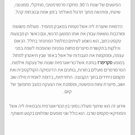
הפיגועים של שנות ה־90. מחקרו פרפורמטיבי, מוזיקלי, ספונטני,
שיטתי, ומתהווה מתוך תרגול מאולתר בזמן אמת ובנוכחות קהל.
הדמויות שיוצרת ליה אשל מצויות במאבק מתמיד. פעולות פשוטות
ומורכבות נושאות עבורן את אותו המטען הרגשי, וגם כאשר הן מבצעות
טקסט כתוב, הוא נשמע לעיתים כמלמול המתפזר בחלל. הכאוס
והלקות בתקשורת מייצרים מחוות גופניות שהופכות לשפה בפני
עצמה, וממקמות את העבודות של אשל באזור שבין תיאטרון למחול.
במופע
סקרימרז
בוחנת אשל כוריאוגרפיות שונות של צעקות אילמות.
הפרפורמרים פועלים בתורות, בוחנים את הדינמיקה הקולקטיבית ואת
מקומם כיחידים בתוך הקבוצה. החזרתיות, בדומה לאמירת מילה שוב
ושוב, מייצרת עיוות והפשטה, ומסמנת את הצעקה כמצב מתמשך של
קיום.
אירוע זה הוא שיתוף פעולה נסיוני בין הכוריאוגרפית והבמאית ליה אשל
והמוזיקאי מקסים טורבו. הוא כולל שני מופעים שמלווים בקטע משותף.