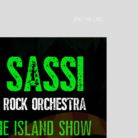
EN | HE | RU