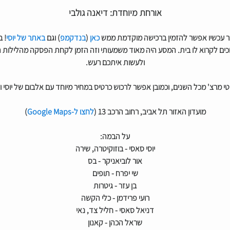
אורחת מיוחדת: דיאנה גולבי
 עכשיו אפשר להזמין ברכישה מוקדמת ממש
כאן
(
בנדקמפ
) וגם
באתר של יוסי
!
ב
כים לקרוא לו בית.
המסע היה מאוד משמעותי וזה הזמן לקחת הפסקה מהלילות הא
ולעשות איתכם רעש.
טי מרצ' מכל השנים, וכמובן אפשר לרכוש כרטיס במחיר מיוחד עם אלבום של יוסי
מועדון האזור תל אביב, רחוב הרכב 13 (
לחצו ל-Google Maps
)
על הבמה:
יוסי סאסי - בוזוקיטרה, שירה
אור לוביאניקר - בס
שי יפרח - תופים
בן עזר - גיטרות
רועי פרידמן - כלי הקשה
דניאל סאסי - חליל צד, נאי
שראל הכהן - קאנון