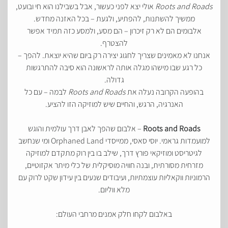
Roots and Roads
אולי יצא לפני כעשור, אבל בשבילנו הוא חי ובועט,
ממשיך להשתנות, להפתיע, ולגעת – בכל האזנה מחדש.
אלבומים הם לא רק זיכרון – הם מסע, ולמסע כזה תמיד אפשר
להצטרף.
אנחנו לא מאמינים שצריך לחגוג יצירה רק ביום שהיא יוצאת. להפך –
כל רגע שבו מישהו מגלה אותה לראשונה הוא סיבה להתרגשות
גדולה.
בהופעה הקרובה נעלה את
Roots and Roads
לבמה – עם כל
האנרגיה, הרגש, והחיים שיש למוזיקה הזו להציע.
Roots and Roads
– אלבום שהפך לאבן דרך עולמית והוגש
למועמדות גראמי. יוסי סאסי, ממייסדי Orphaned Land ומי שנחשב
לגיטריסט ומוזיקאי פורץ דרך, שילב בו בין רוק מתקדם למוזיקה
מזרחית מסורתית, ובנה חוויה מוסיקלית של כלי מיתר אקזוטיים,
הרמוניות ווקאליות עוצמתיות, ועיבודים שנעים בין עידון שקט לרוק עם
מלא ווליום.
באלבום לקחו חלק אמנים מרחבי העולם: