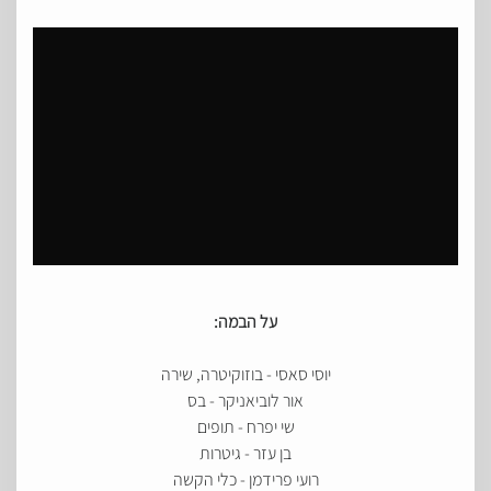
על הבמה:
יוסי סאסי - בוזוקיטרה, שירה
אור לוביאניקר - בס
שי יפרח - תופים
בן עזר - גיטרות
רועי פרידמן - כלי הקשה