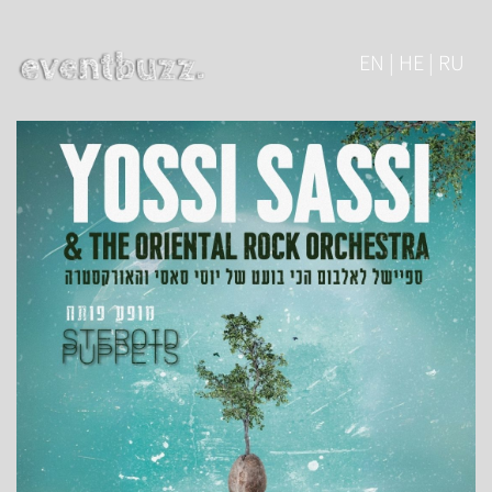
EN | HE | RU