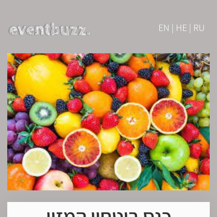
EN | HE | RU
כנס ביטחון המזון