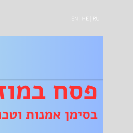
EN | HE | RU