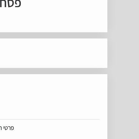
פסח ב
פרטי ה