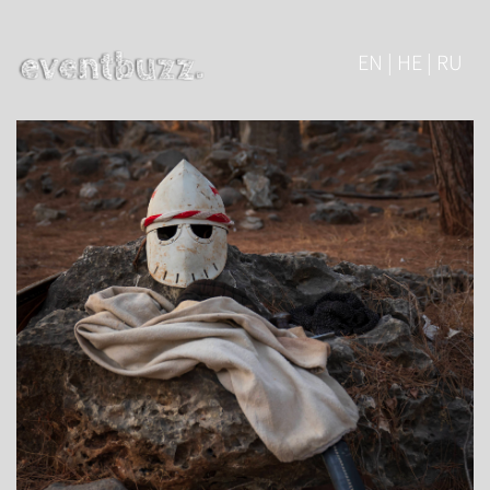
EN | HE | RU