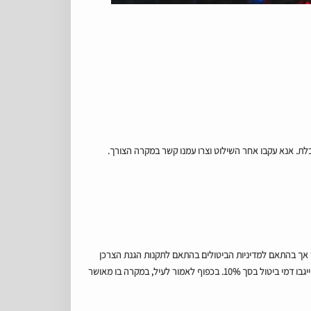
גבלת. אנא עקבו אחר השילוט וצרו עמנו קשר במקרה הצורך.
 אך בהתאם למדיניות הביטולים בהתאם לתקנות הגנת הצרכן
(ביטול עסקה), תשע"א-2010, לפיהן ניתן לבטל הזמנה על 14 ימים ממועד ביצועה, אך לא ניתן לבטל הזמנה 7 ימים לפני מועד האירוע. בכל מקרה של ביטול ייגבו דמי ביטול בסך 10%. בכפוף לאמור לעיל, במקרה בו מאושר