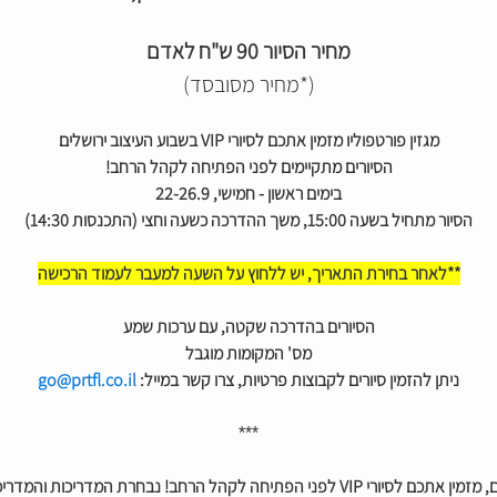
מחיר הסיור 90 ש"ח לאדם
(*מחיר מסובסד)
מגזין פורטפוליו מזמין אתכם לסיורי VIP בשבוע העיצוב ירושלים
הסיורים מתקיימים לפני הפתיחה לקהל הרחב!
בימים ראשון - חמישי, 22-26.9
הסיור מתחיל בשעה 15:00, משך ההדרכה כשעה וחצי (התכנסות 14:30)
**
לאחר בחירת התאריך, יש ללחוץ על השעה למעבר לעמוד הרכישה
הסיורים בהדרכה שקטה, עם ערכות שמע
מס' המקומות מוגבל
ניתן להזמין סיורים לקבוצות פרטיות, צרו קשר במייל:
go@prtfl.co.il
***
מגזין פורטפוליו, הגוף הרשמי של סיורי שבוע העיצוב ירושלים, מזמין אתכם לסיורי VIP לפני 