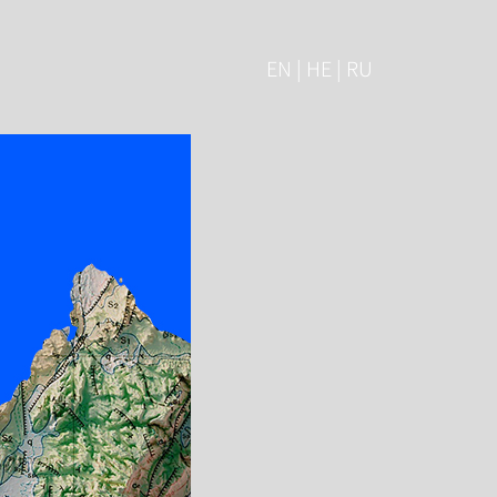
EN | HE | RU