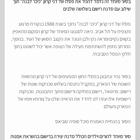
בסיור מיוחד זה נלמד להכיר את פסלו של דני קרוון "כיכר לבנה" תוך
שילוב עם סדנת רישום בשלושה שלבים
פסלו של דני קרוון "כיכר לבנה" נחנך בשנת 1988 כנקודת מרגוע
ותצפית על תל אביב. כיאה לסגנונו המיוחד של קרוון המקום מתאפיין
בקווים נקיים ומראה נקי ולבן הנוגד את הקצב הסואן של העיר. בנוסף,
המרחב מזמין להשתתפות פעילה של הצופה אשר יכול לשוטט בתוך
חלקי הפסל הסביבתי.
בסיור נכיר ונתבונן בפסלי החוץ המפעימים של דני קרוון מהזוויות
השונות של הפארק. במקביל נתנסה בשלוש טכניקות שונות של
רישום: פרוטאז׳, רישום במחיקה ורישום מתוך התבוננות. טכניקות
רישומיות אלו יעזרו לנו לחדד את הראייה שלנו על צורותיו ויופיו של
הפארק והעולם
הסיור בהנחיית האמנית מיכל סופיה טוביאס
סיור מיוחד להורים וילדים הכולל סדנת יצירה ברישום בהשראת אמנות